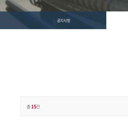
공지사항
15
총
건