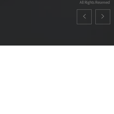
All Rights Reserved
ABOUT
DAEWON CTS
미래를 선도하는
기업이 되도록 하겠습니다.
회사의 핵심가치
“책임”, “도전”, “상생”을 바탕으로
사회적 책임을 다하여 파트너와 고객이 함께 성장하고 성공하여